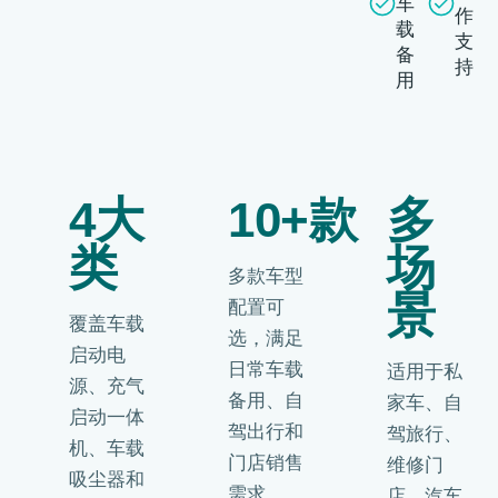
车
作
载
支
备
持
用
4大
10+款
多
类
场
多款车型
景
配置可
覆盖车载
选，满足
启动电
日常车载
适用于私
源、充气
备用、自
家车、自
启动一体
驾出行和
驾旅行、
机、车载
门店销售
维修门
吸尘器和
需求。
店、汽车