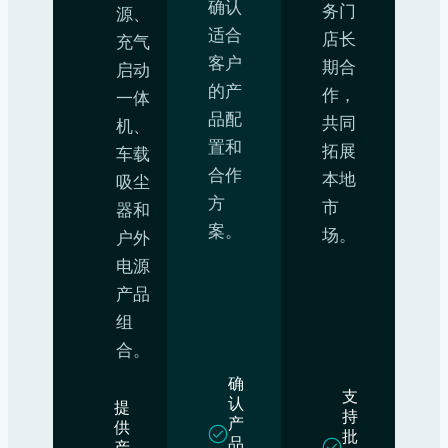
确认
务门
源、
适合
店长
充气
客户
期合
启动
的产
作，
一体
品配
共同
机、
置和
拓展
车载
合作
本地
吸尘
方
市
器和
案。
场。
户外
电源
产品
组
合。
确
支
认
提
持
产
供
批
品
产