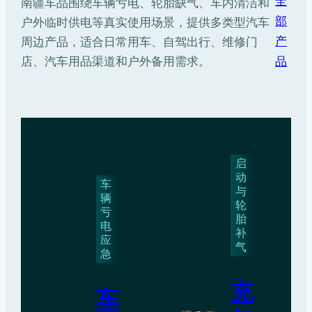
全
南疆车品围绕车辆亏电、轮胎缺气、车内清洁和
部
户外临时供电等真实使用场景，提供多类型汽车
产
周边产品，适合日常用车、自驾出行、维修门
品
店、汽车用品渠道和户外备用需求。
启
动
车
与
辆
轮
亏
胎
电
补
应
气
急
充
车