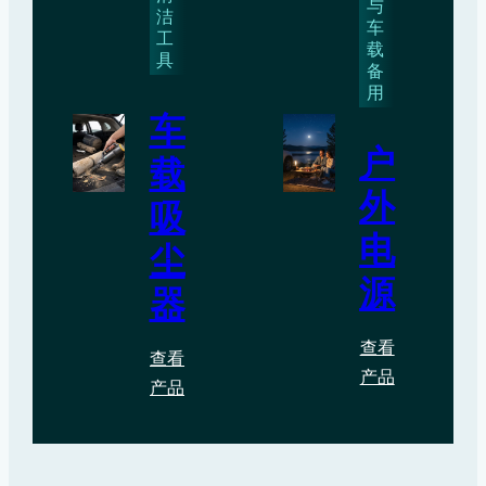
与
洁
车
工
载
具
备
用
车
户
载
外
吸
电
尘
源
器
查看
查看
产品
产品