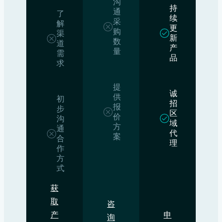
沟
持
通
了
续
采
解
更
购
渠
新
数
道
产
量
需
品
求
提
诚
供
初
招
报
步
区
价
沟
域
方
通
代
案
合
理
作
方
式
获
取
咨
产
申
询