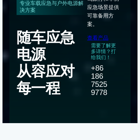
专业车载应急与户外电源解
应急场景提供
决方案
可靠备用方
案。
随车应急
查看产品
需要了解更
电源
多详情？打
给我们！
从容应对
+86
186
每一程
7525
9778