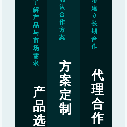
步
了
认
建
解
合
立
产
作
长
品
方
期
与
案
合
市
作
场
需
方
求
代
案
理
产
定
合
品
制
作
选