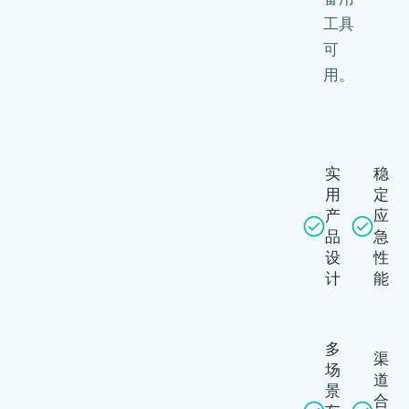
工具
可
用。
实
稳
用
定
产
应
品
急
设
性
计
能
多
渠
场
道
景
合