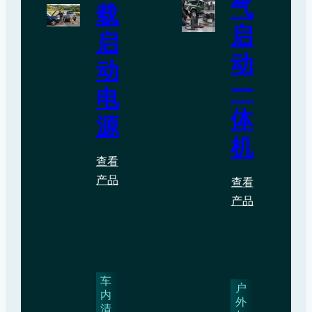
气
载
启
启
动
动
一
电
体
源
机
查看
产品
查看
产品
车
户
内
外
清