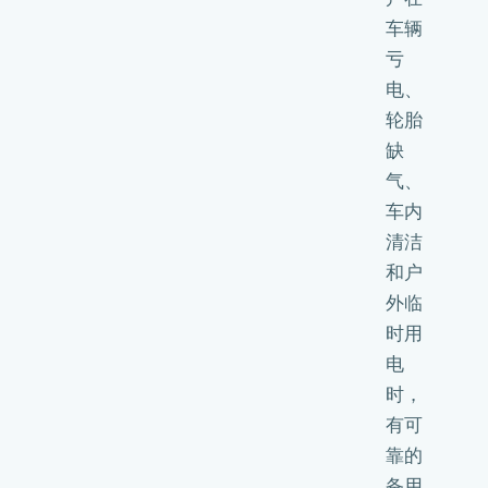
车辆
亏
电、
轮胎
缺
气、
车内
清洁
和户
外临
时用
电
时，
有可
靠的
备用