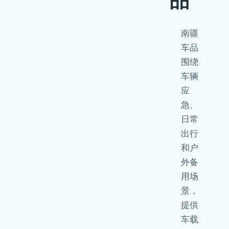
品
南疆
车品
围绕
车辆
应
急、
日常
出行
和户
外备
用场
景，
提供
车载