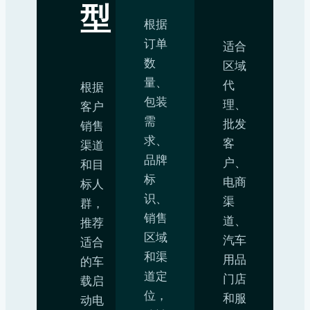
型
根据
订单
适合
数
区域
量、
代
根据
包装
理、
客户
需
批发
销售
求、
客
渠道
品牌
户、
和目
标
电商
标人
识、
渠
群，
销售
道、
推荐
区域
汽车
适合
和渠
用品
的车
道定
门店
载启
位，
和服
动电