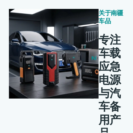
关于南疆
车品
专注
车载
应急
电源
与汽
车备
用产