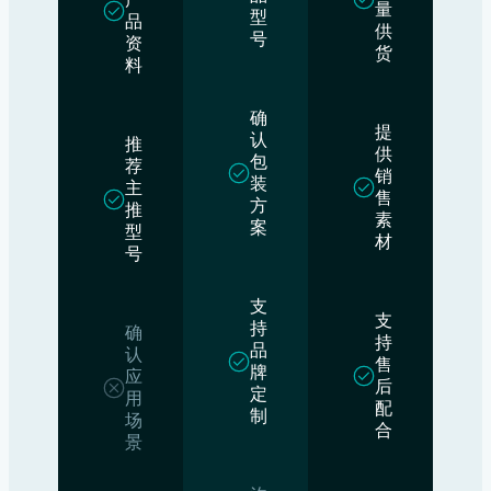
量
型
品
供
号
资
货
料
确
提
认
推
供
包
荐
销
装
主
售
方
推
素
案
型
材
号
支
支
持
确
持
品
认
售
牌
应
后
定
用
配
制
场
合
景